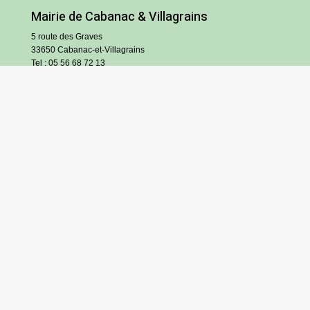
Mairie de Cabanac & Villagrains
5 route des Graves
33650 Cabanac-et-Villagrains
Tel : 05 56 68 72 13
Fax : 05 56 68 71 83
Horaires
Lundi : 13h30-18h30
Mardi et jeudi : 13h30-17h
Mercredi et vendredi : 9h/12h30-13h30/17h
Samedi : 9h/12h (hors vacances scolaires)
S’inscrire à l’infolettre