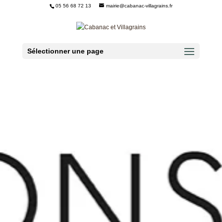
05 56 68 72 13
mairie@cabanac-villagrains.fr
Ouvrir la barre d’outils
Sélectionner une page