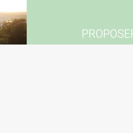
PROPOSE
Vous souhaitez suggér
Con
Sugg