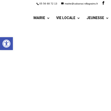
05 56 68 72 13
mairie@cabanac-villagrains.fr
MAIRIE
VIE LOCALE
JEUNESSE
Ouvrir la barre d’outils