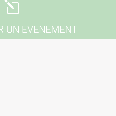
l
R UN EVENEMENT
er un événement dans votre commune ?
tactez votre mairie !
erer un évenement