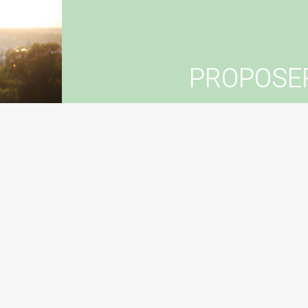
PROPOSE
Vous souhaitez suggér
Con
Sugg