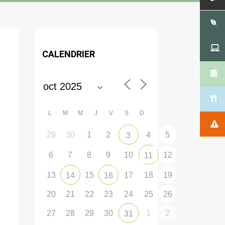
CALENDRIER
L
M
M
J
V
S
D
29
30
1
2
4
5
3
6
7
8
9
10
12
11
13
15
17
18
19
14
16
20
21
22
23
24
25
26
27
28
29
30
1
2
31