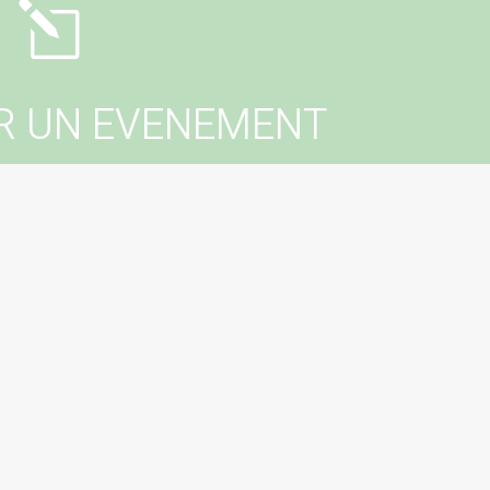
l
R UN EVENEMENT
er un événement dans votre commune ?
tactez votre mairie !
erer un évenement