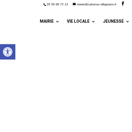
05 56 68 72 13
mairie@cabanac-villagrains.fr
MAIRIE
VIE LOCALE
JEUNESSE
Ouvrir la barre d’outils