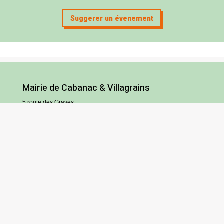
Suggerer un évenement
Mairie de Cabanac & Villagrains
5 route des Graves
33650 Cabanac-et-Villagrains
Tel : 05 56 68 72 13
Fax : 05 56 68 71 83
Horaires
Lundi : 13h30-18h30
Mardi et jeudi : 13h30-17h
Mercredi et vendredi : 9h/12h30-13h30/17h
Samedi : 9h/12h (hors vacances scolaires)