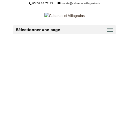
05 56 68 72 13
mairie@cabanac-villagrains.fr
Ouvrir la barre d’outils
Sélectionner une page