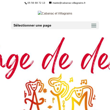
05 56 68 72 13
mairie@cabanac-villagrains.fr
Ouvrir la barre d’outils
Sélectionner une page