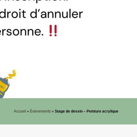
Accueil
»
Évènements
»
Stage de dessin – Peinture acrylique