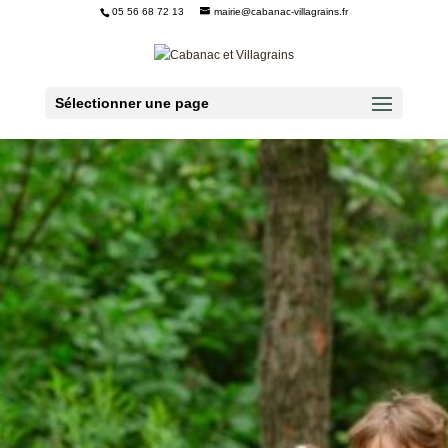
05 56 68 72 13
mairie@cabanac-villagrains.fr
Ouvrir la barre d’outils
Sélectionner une page