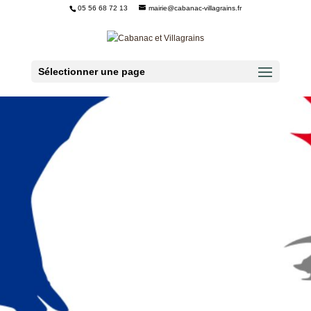
05 56 68 72 13
mairie@cabanac-villagrains.fr
Ouvrir la barre d’outils
Sélectionner une page