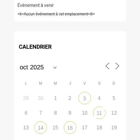
Évènement à venir
<li>Aucun évènement à cet emplacement</li>
CALENDRIER
L
M
M
J
V
S
D
29
30
1
2
4
5
3
6
7
8
9
10
12
11
13
15
17
18
19
14
16