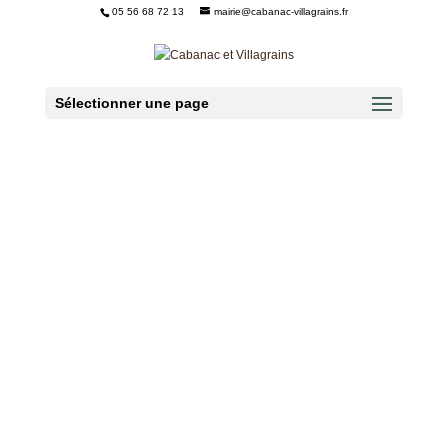
05 56 68 72 13
mairie@cabanac-villagrains.fr
Ouvrir la barre d’outils
Sélectionner une page