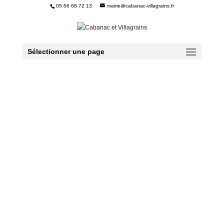
05 56 68 72 13
mairie@cabanac-villagrains.fr
Ouvrir la barre d’outils
Sélectionner une page