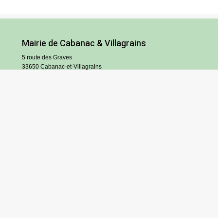
Mairie de Cabanac & Villagrains
5 route des Graves
33650 Cabanac-et-Villagrains
Tel : 05 56 68 72 13
Fax : 05 56 68 71 83
Horaires
Lundi : 13h30-18h30
Mardi et jeudi : 13h30-17h
Mercredi et vendredi : 9h/12h30-13h30/17h
Samedi : 9h/12h (hors vacances scolaires)
S’inscrire à l’infolettre