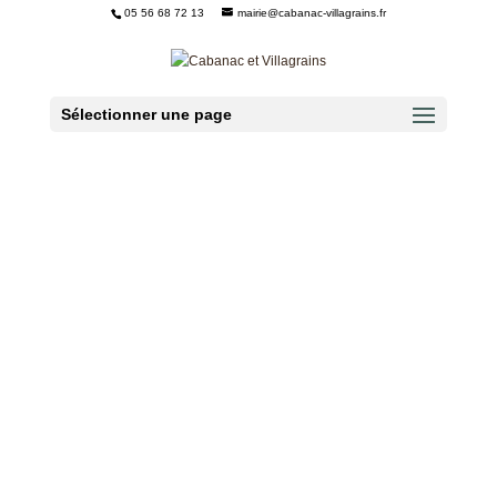
05 56 68 72 13
mairie@cabanac-villagrains.fr
Ouvrir la barre d’outils
Sélectionner une page