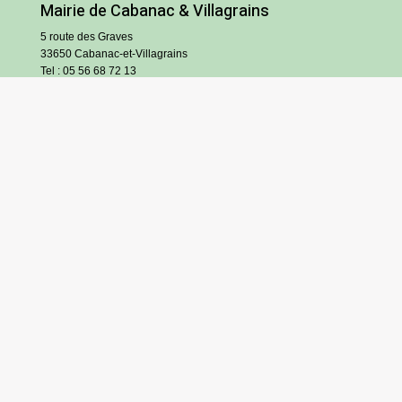
Mairie de Cabanac & Villagrains
5 route des Graves
33650 Cabanac-et-Villagrains
Tel : 05 56 68 72 13
Fax : 05 56 68 71 83
Horaires
Lundi : 13h30-18h30
Mardi et jeudi : 13h30-17h
Mercredi et vendredi : 9h/12h30-13h30/17h
Samedi : 9h/12h (hors vacances scolaires)
S’inscrire à l’infolettre