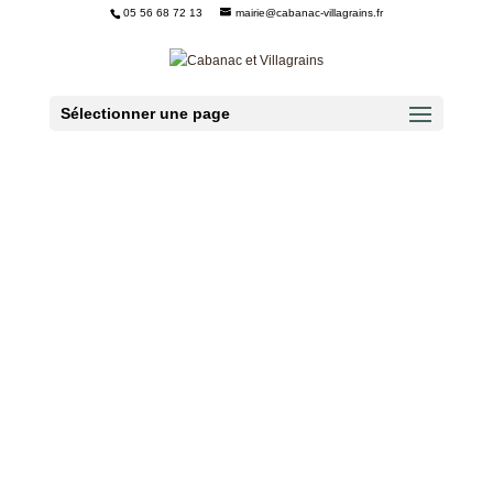
05 56 68 72 13
mairie@cabanac-villagrains.fr
Ouvrir la barre d’outils
Sélectionner une page