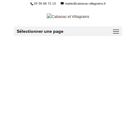
05 56 68 72 13
mairie@cabanac-villagrains.fr
Ouvrir la barre d’outils
Sélectionner une page