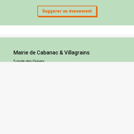
Suggerer un évenement
Mairie de Cabanac & Villagrains
5 route des Graves
33650 Cabanac-et-Villagrains
Tel : 05 56 68 72 13
Fax : 05 56 68 71 83
Horaires
Lundi : 13h30-18h30
Mardi et jeudi : 13h30-17h
Mercredi et vendredi : 9h/12h30-13h30/17h
Samedi : 9h/12h (hors vacances scolaires)