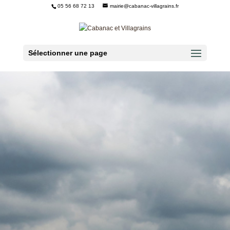
05 56 68 72 13
mairie@cabanac-villagrains.fr
Ouvrir la barre d’outils
Sélectionner une page