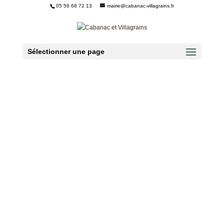
05 56 68 72 13
mairie@cabanac-villagrains.fr
Ouvrir la barre d’outils
Sélectionner une page