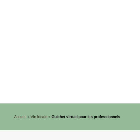
Accueil
»
Vie locale
»
Guichet virtuel pour les professionnels