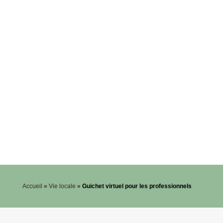
Accueil
»
Vie locale
»
Guichet virtuel pour les professionnels