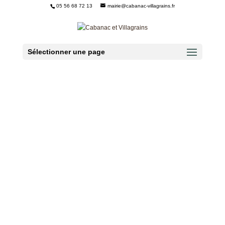
05 56 68 72 13
mairie@cabanac-villagrains.fr
Ouvrir la barre d’outils
Sélectionner une page