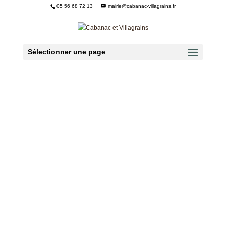
05 56 68 72 13
mairie@cabanac-villagrains.fr
Ouvrir la barre d’outils
Sélectionner une page