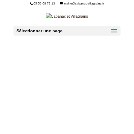
05 56 68 72 13
mairie@cabanac-villagrains.fr
Ouvrir la barre d’outils
Sélectionner une page