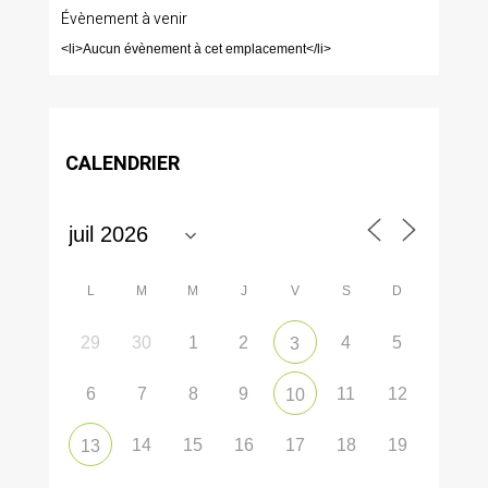
Évènement à venir
<li>Aucun évènement à cet emplacement</li>
CALENDRIER
L
M
M
J
V
S
D
29
30
1
2
4
5
3
6
7
8
9
11
12
10
14
15
16
17
18
19
13