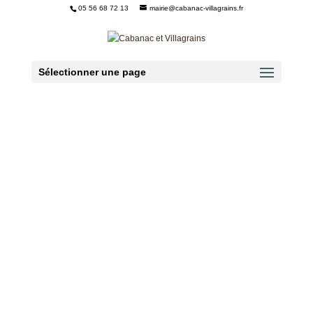
05 56 68 72 13
mairie@cabanac-villagrains.fr
Ouvrir la barre d’outils
Sélectionner une page