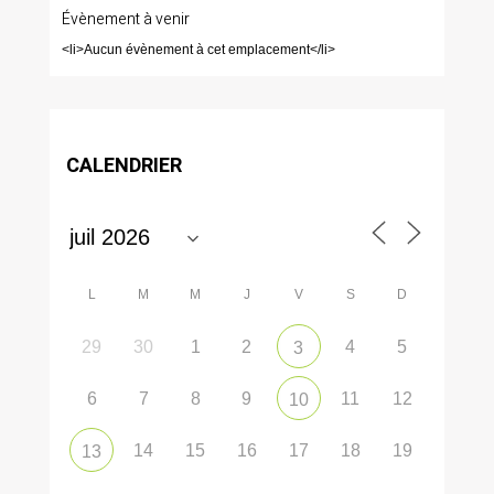
Évènement à venir
<li>Aucun évènement à cet emplacement</li>
CALENDRIER
L
M
M
J
V
S
D
29
30
1
2
4
5
3
6
7
8
9
11
12
10
14
15
16
17
18
19
13