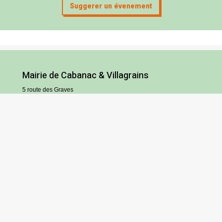
Suggerer un évenement
Mairie de Cabanac & Villagrains
5 route des Graves
33650 Cabanac-et-Villagrains
Tel : 05 56 68 72 13
Fax : 05 56 68 71 83
Horaires
Lundi : 13h30-18h30
Mardi et jeudi : 13h30-17h
Mercredi et vendredi : 9h/12h30-13h30/17h
Samedi : 9h/12h (hors vacances scolaires)