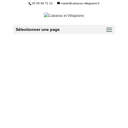
05 56 68 72 13
mairie@cabanac-villagrains.fr
Ouvrir la barre d’outils
Sélectionner une page