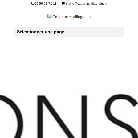
05 56 68 72 13
mairie@cabanac-villagrains.fr
Ouvrir la barre d’outils
Sélectionner une page