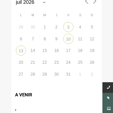
L
M
M
J
V
S
D
29
30
1
2
4
5
3
6
7
8
9
11
12
10
14
15
16
17
18
19
13
20
21
22
23
24
25
26
27
28
29
30
31
1
2
A VENIR