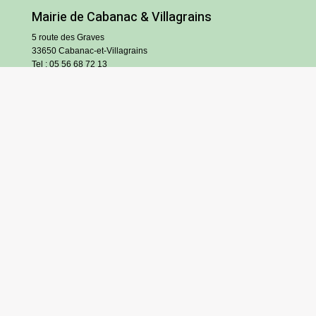
Mairie de Cabanac & Villagrains
5 route des Graves
33650 Cabanac-et-Villagrains
Tel : 05 56 68 72 13
Fax : 05 56 68 71 83
Horaires
Lundi : 13h30-18h30
Mardi et jeudi : 13h30-17h
Mercredi et vendredi : 9h/12h30-13h30/17h
Samedi : 9h/12h (hors vacances scolaires)
S’inscrire à l’infolettre