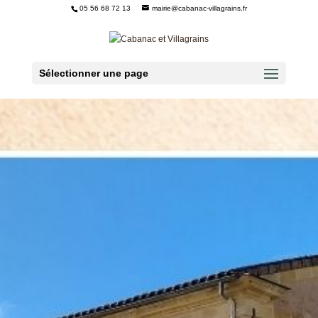
05 56 68 72 13
mairie@cabanac-villagrains.fr
Ouvrir la barre d’outils
Sélectionner une page