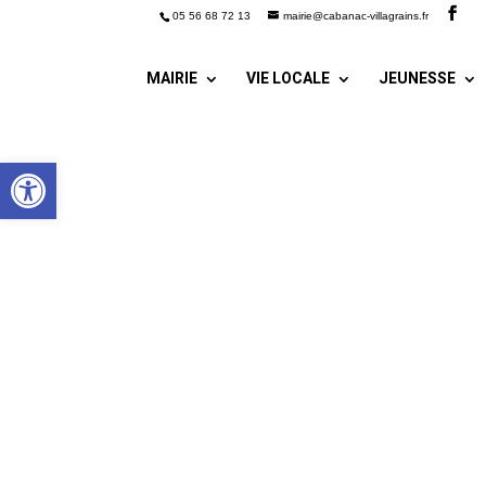
05 56 68 72 13
mairie@cabanac-villagrains.fr
MAIRIE
VIE LOCALE
JEUNESSE
Ouvrir la barre d’outils