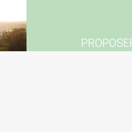
PROPOSE
Vous souhaitez suggér
Con
Sugg