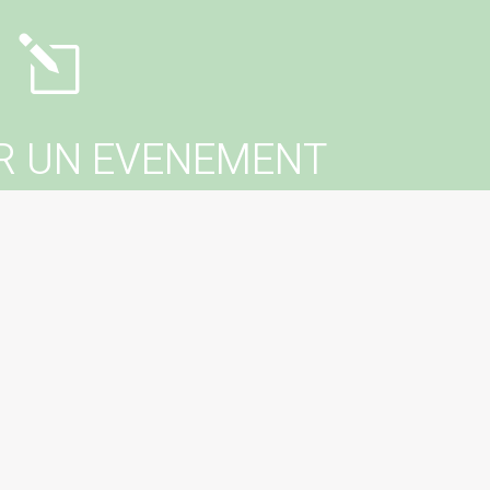
l
R UN EVENEMENT
er un événement dans votre commune ?
tactez votre mairie !
erer un évenement