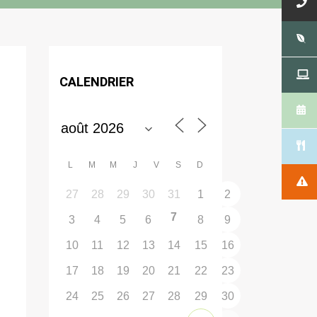
CALENDRIER
L
M
M
J
V
S
D
27
28
29
30
31
1
2
7
3
4
5
6
8
9
10
11
12
13
14
15
16
17
18
19
20
21
22
23
24
25
26
27
28
29
30