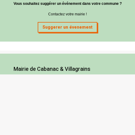
Vous souhaitez suggérer un événement dans votre commune ?
Contactez votre mairie !
Suggerer un évenement
Mairie de Cabanac & Villagrains
5 route des Graves
33650 Cabanac-et-Villagrains
Tel : 05 56 68 72 13
Fax : 05 56 68 71 83
Horaires
Lundi : 13h30-18h30
Mardi et jeudi : 13h30-17h
Mercredi et vendredi : 9h/12h30-13h30/17h