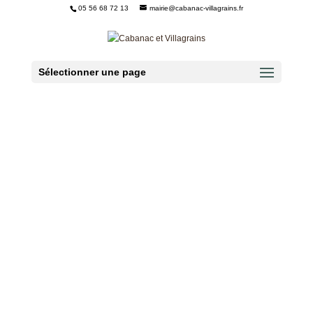
05 56 68 72 13
mairie@cabanac-villagrains.fr
Ouvrir la barre d’outils
Sélectionner une page