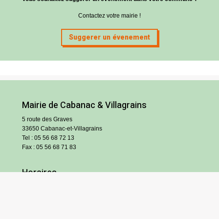
Contactez votre mairie !
Suggerer un évenement
Mairie de Cabanac & Villagrains
5 route des Graves
33650 Cabanac-et-Villagrains
Tel : 05 56 68 72 13
Fax : 05 56 68 71 83
Horaires
Lundi : 13h30-18h30
Mardi et jeudi : 13h30-17h
Mercredi et vendredi : 9h/12h30-13h30/17h
Samedi : 9h/12h (hors vacances scolaires)