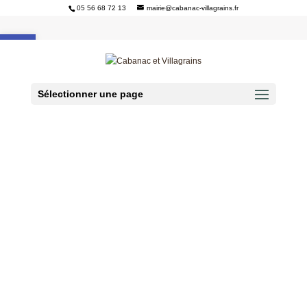
05 56 68 72 13
mairie@cabanac-villagrains.fr
Ouvrir la barre d’outils
Sélectionner une page