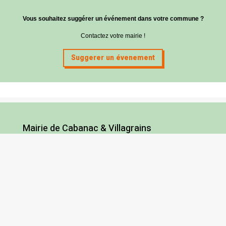
Vous souhaitez suggérer un événement dans votre commune ?
Contactez votre mairie !
Suggerer un évenement
Mairie de Cabanac & Villagrains
5 route des Graves
33650 Cabanac-et-Villagrains
Tel : 05 56 68 72 13
Fax : 05 56 68 71 83
Horaires
Lundi : 13h30-18h30
Mardi et jeudi : 13h30-17h