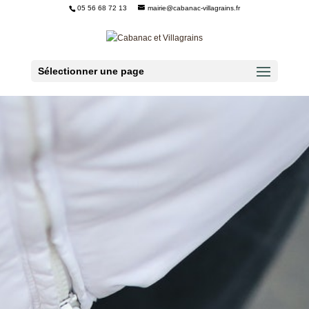
05 56 68 72 13
mairie@cabanac-villagrains.fr
Ouvrir la barre d’outils
Sélectionner une page