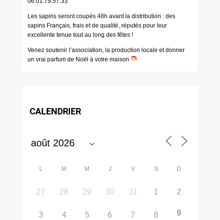
06.01.79.57.33
Les sapins seront coupés 48h avant la distribution : des
sapins Français, frais et de qualité, réputés pour leur
excellente tenue tout au long des fêtes !
Venez soutenir l’association, la production locale et donner
un vrai parfum de Noël à votre maison
CALENDRIER
L
M
M
J
V
S
D
27
28
29
30
31
1
2
9
3
4
5
6
7
8