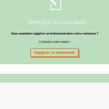
l
PROPOSER UN EVENEMENT
Vous souhaitez suggérer un événement dans votre commune ?
Contactez votre mairie !
Suggerer un évenement
Mairie de Cabanac & Villagrains
5 route des Graves
33650 Cabanac-et-Villagrains
Tel : 05 56 68 72 13
Fax : 05 56 68 71 83