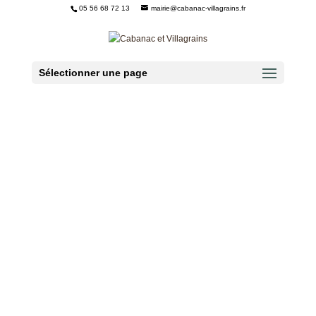
05 56 68 72 13
mairie@cabanac-villagrains.fr
Ouvrir la barre d’outils
Sélectionner une page