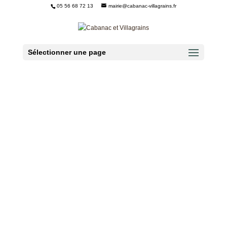
05 56 68 72 13
mairie@cabanac-villagrains.fr
Ouvrir la barre d’outils
Sélectionner une page