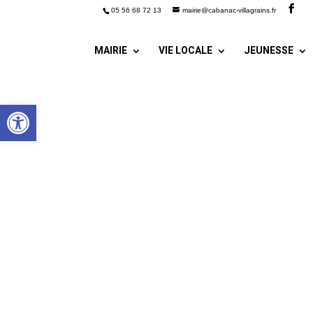
05 56 68 72 13
mairie@cabanac-villagrains.fr
MAIRIE
VIE LOCALE
JEUNESSE
Ouvrir la barre d’outils