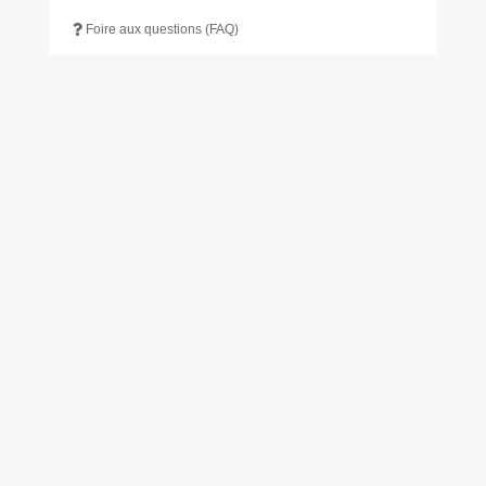
Foire aux questions (FAQ)
Numéros utiles
Travaux
Déchetterie
Scolarité
Restauration scolaire
Transport
Bibliothèque
Actualités
S’INSCRIRE À L’INFOLETTRE