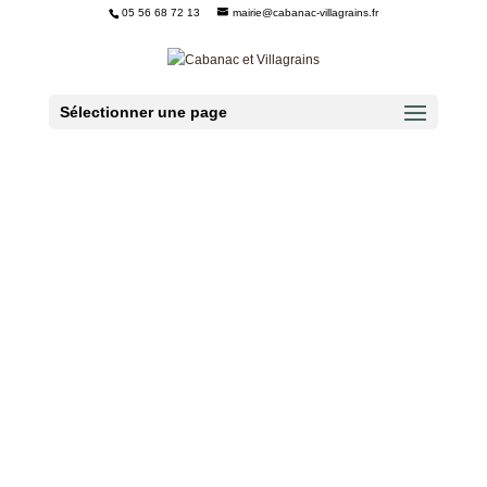
05 56 68 72 13
mairie@cabanac-villagrains.fr
Ouvrir la barre d’outils
Sélectionner une page