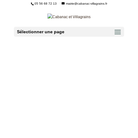
05 56 68 72 13
mairie@cabanac-villagrains.fr
Ouvrir la barre d’outils
Sélectionner une page