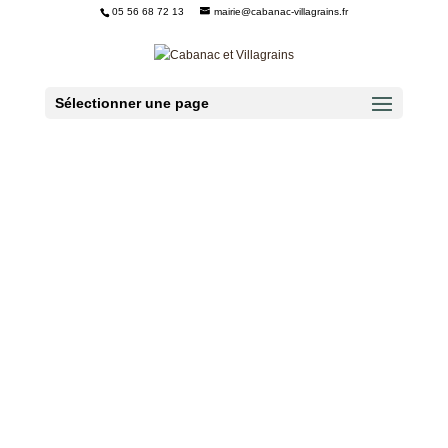
05 56 68 72 13
mairie@cabanac-villagrains.fr
Ouvrir la barre d’outils
Sélectionner une page