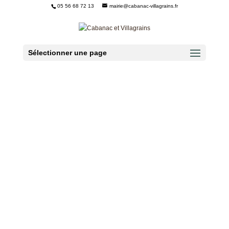
05 56 68 72 13
mairie@cabanac-villagrains.fr
Ouvrir la barre d’outils
Sélectionner une page