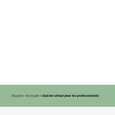
Accueil
»
Vie locale
»
Guichet virtuel pour les professionnels