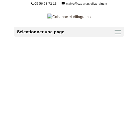
05 56 68 72 13
mairie@cabanac-villagrains.fr
Ouvrir la barre d’outils
Sélectionner une page