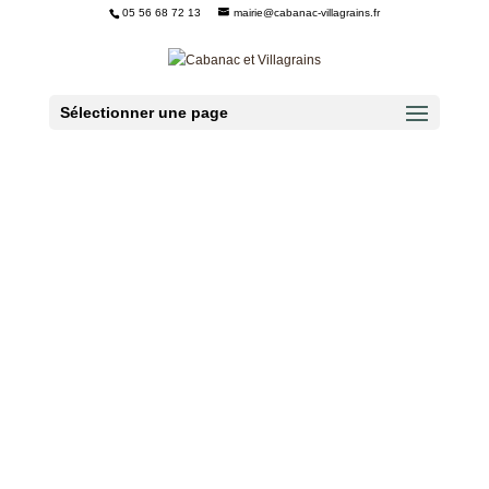
05 56 68 72 13
mairie@cabanac-villagrains.fr
Ouvrir la barre d’outils
Sélectionner une page