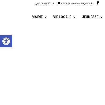
05 56 68 72 13
mairie@cabanac-villagrains.fr
MAIRIE
VIE LOCALE
JEUNESSE
Ouvrir la barre d’outils