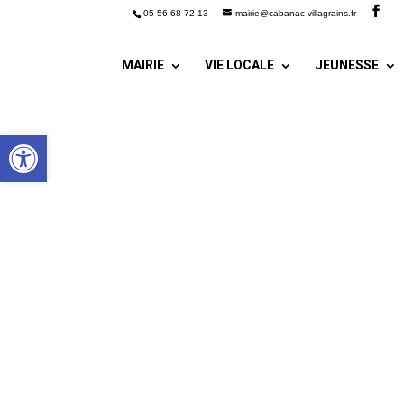
05 56 68 72 13
mairie@cabanac-villagrains.fr
MAIRIE
VIE LOCALE
JEUNESSE
Ouvrir la barre d’outils