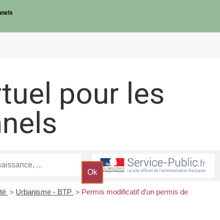
nnels
rtuel pour les
nnels
ité
Urbanisme - BTP
Permis modificatif d'un permis de
>
>