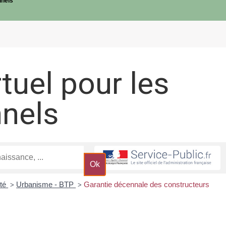
nnels
rtuel pour les
nnels
ité
Urbanisme - BTP
Garantie décennale des constructeurs
>
>