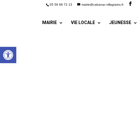
05 56 68 72 13
mairie@cabanac-villagrains.fr
MAIRIE
VIE LOCALE
JEUNESSE
Ouvrir la barre d’outils