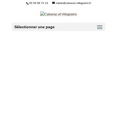
05 56 68 72 13
mairie@cabanac-villagrains.fr
Ouvrir la barre d’outils
Sélectionner une page