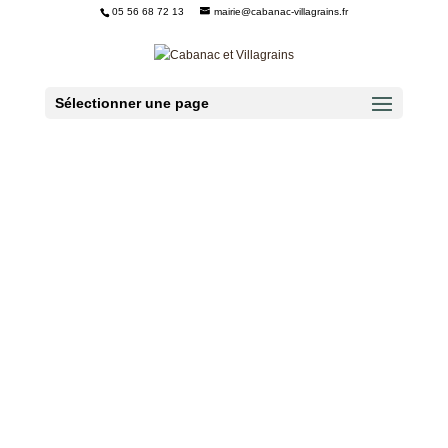
05 56 68 72 13
mairie@cabanac-villagrains.fr
Ouvrir la barre d’outils
Sélectionner une page