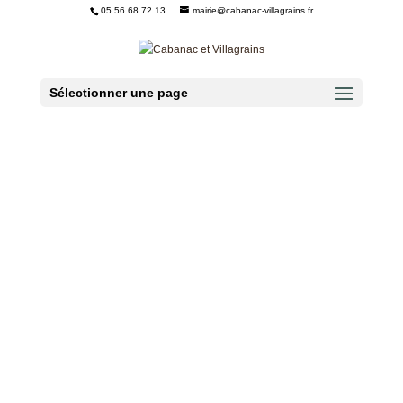
05 56 68 72 13
mairie@cabanac-villagrains.fr
Ouvrir la barre d’outils
Sélectionner une page