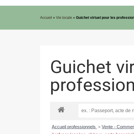
Accueil
»
Vie locale
»
Guichet virtuel pour les professio
Guichet vi
professio
Accueil professionnels
Vente - Comme
>