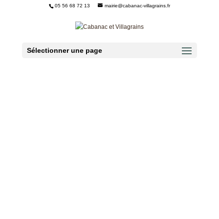
05 56 68 72 13
mairie@cabanac-villagrains.fr
Ouvrir la barre d’outils
Sélectionner une page