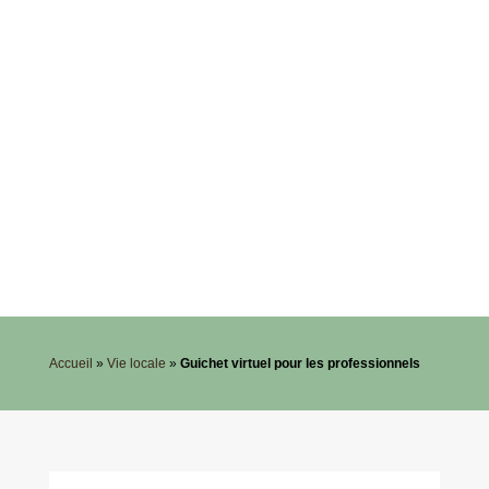
Accueil
»
Vie locale
»
Guichet virtuel pour les professionnels