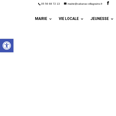
05 56 68 72 13
mairie@cabanac-villagrains.fr
MAIRIE
VIE LOCALE
JEUNESSE
Ouvrir la barre d’outils