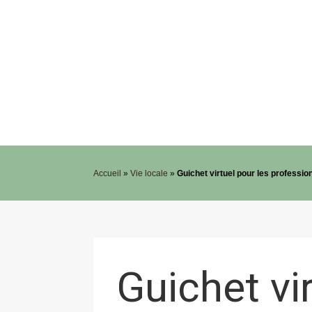
Accueil
»
Vie locale
»
Guichet virtuel pour les professio
Guichet vi