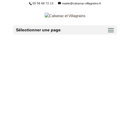
05 56 68 72 13
mairie@cabanac-villagrains.fr
Ouvrir la barre d’outils
Sélectionner une page