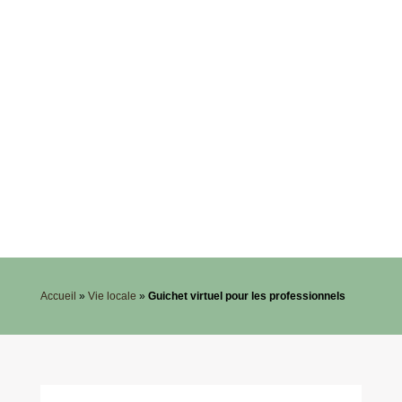
Accueil
»
Vie locale
»
Guichet virtuel pour les professionnels