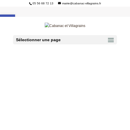
05 56 68 72 13
mairie@cabanac-villagrains.fr
Ouvrir la barre d’outils
Sélectionner une page