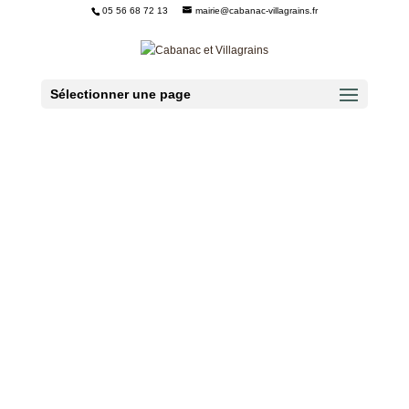
05 56 68 72 13
mairie@cabanac-villagrains.fr
Ouvrir la barre d’outils
Sélectionner une page