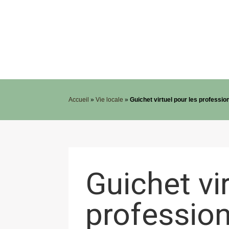
Accueil
»
Vie locale
»
Guichet virtuel pour les professio
Guichet vi
professio