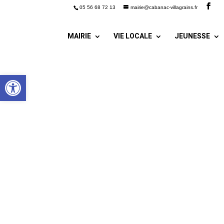
05 56 68 72 13
mairie@cabanac-villagrains.fr
MAIRIE
VIE LOCALE
JEUNESSE
Ouvrir la barre d’outils