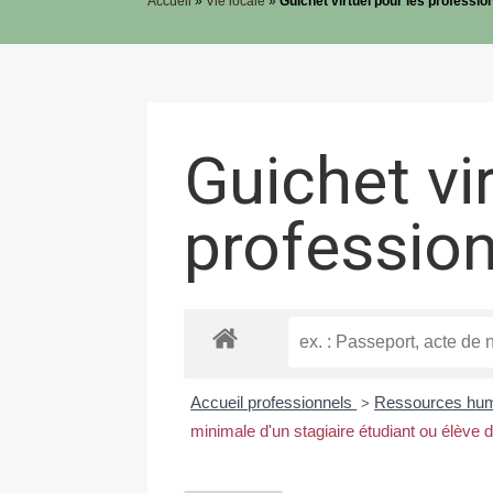
Accueil
»
Vie locale
»
Guichet virtuel pour les professio
Guichet vi
professio
Accueil professionnels
Ressources hu
>
minimale d'un stagiaire étudiant ou élève 