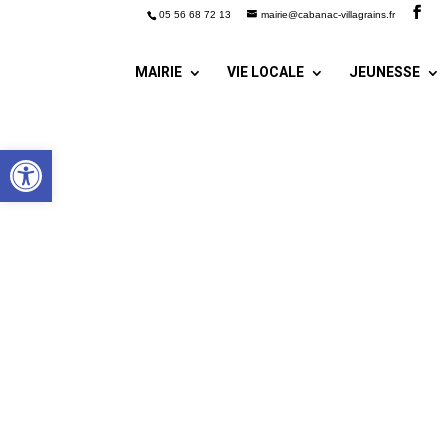
05 56 68 72 13
mairie@cabanac-villagrains.fr
MAIRIE
VIE LOCALE
JEUNESSE
Ouvrir la barre d’outils