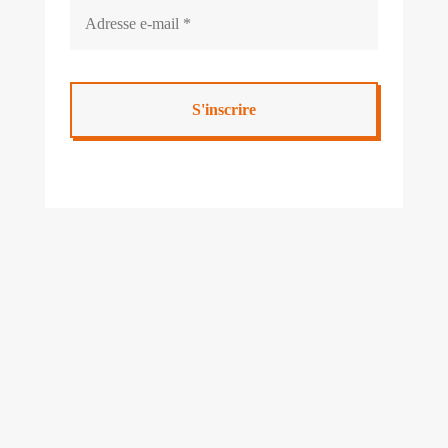
Mairie de Cabanac & Villagrains
5 route des Graves
33650 Cabanac-et-Villagrains