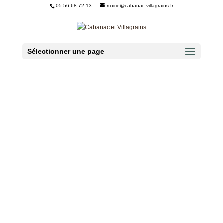
05 56 68 72 13
mairie@cabanac-villagrains.fr
Ouvrir la barre d’outils
Sélectionner une page